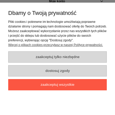
Moje konto
Dbamy o Twoją prywatność
Informacje o sklepie
Pliki cookies i pokrewne im technologie umożliwiają poprawne
działanie strony i pomagają nam dostosować ofertę do Twoich potrzeb.
pokaż pełną wersję strony
Możesz zaakceptować wykorzystanie przez nas wszystkich tych plików
Sklep internetowy Shoper.pl
i przejść do sklepu lub dostosować użycie plików do swoich
preferencji, wybierając opcję "Dostosuj zgody".
Więcej o plikach cookies przeczytasz w naszej Polityce prywatności.
zaakceptuj tylko niezbędne
dostosuj zgody
zaakceptuj wszystkie