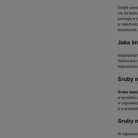
Dzięki szer
nie do końc
pomogą w z
w zależnośc
producenta. 
Jaka śr
Najpopular
Wybierane s
odpowiedn
Śruby n
Śruba nap
w wysokiej 
w odpowiedn
a w przypad
Śruby n
W odpowiedz