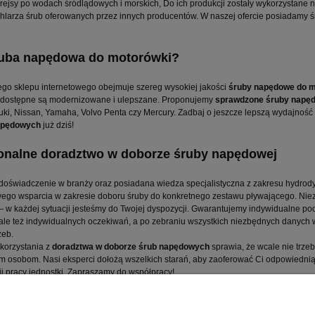
rejsy po wodach śródlądowych i morskich, Do ich produkcji zostały wykorzystane 
larza śrub oferowanych przez innych producentów. W naszej ofercie posiadamy ś
ruba napędowa do motorówki?
ego sklepu internetowego obejmuje szereg wysokiej jakości
śruby napędowe do 
 dostępne są modernizowane i ulepszane. Proponujemy
sprawdzone śruby napędo
ki, Nissan, Yamaha, Volvo Penta czy Mercury. Zadbaj o jeszcze lepszą wydajność 
apędowych
już dziś!
onalne doradztwo w doborze śruby napędowej
 doświadczenie w branży oraz posiadana wiedza specjalistyczna z zakresu hydr
go wsparcia w zakresie doboru śruby do konkretnego zestawu pływającego. Niez
 w każdej sytuacji jesteśmy do Twojej dyspozycji. Gwarantujemy indywidualne podej
 ale też indywidualnych oczekiwań, a po zebraniu wszystkich niezbędnych danyc
zeb.
korzystania z
doradztwa w doborze śrub napędowych
sprawia, że wcale nie trze
 osobom. Nasi eksperci dołożą wszelkich starań, aby zaoferować Ci odpowiedni
ji pracy jednostki. Zapraszamy do współpracy!