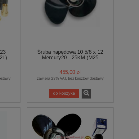
 23
Śruba napędowa 10 5/8 x 12
2L)
Mercury20 - 25KM (M25
BS.PRO)
455,00 zł
ostawy
zawiera 23% VAT, bez kosztów dostawy
do koszyka