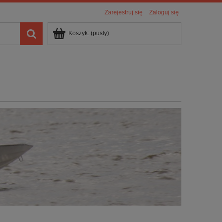
Zarejestruj się
Zaloguj się
Koszyk:
(pusty)