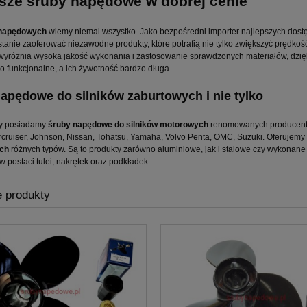
sze śruby napędowe w dobrej cenie
 napędowych
wiemy niemal wszystko. Jako bezpośredni importer najlepszych dos
stanie zaoferować niezawodne produkty, które potrafią nie tylko zwiększyć prędko
wyróżnia wysoka jakość wykonania i zastosowanie sprawdzonych materiałów, d
o funkcjonalne, a ich żywotność bardzo długa.
apędowe do silników zaburtowych i nie tylko
y posiadamy
śruby napędowe do silników motorowych
renomowanych producentów
rcruiser, Johnson, Nissan, Tohatsu, Yamaha, Volvo Penta, OMC, Suzuki. Oferujemy
ch
różnych typów. Są to produkty zarówno aluminiowe, jak i stalowe czy wykonane
 postaci tulei, nakrętek oraz podkładek.
 produkty