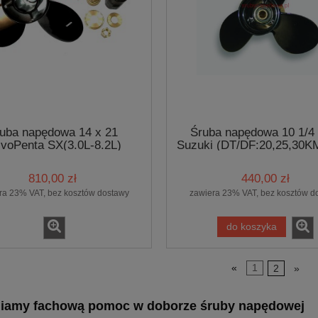
uba napędowa 14 x 21
Śruba napędowa 10 1/4 
lvoPenta SX(3.0L-8.2L)
Suzuki (DT/DF:20,25,30K
(4SXM150 BS.PRO)
BS.PRO)
810,00 zł
440,00 zł
ra 23% VAT, bez kosztów dostawy
zawiera 23% VAT, bez kosztów d
do koszyka
«
1
2
»
iamy fachową pomoc w doborze śruby napędowej