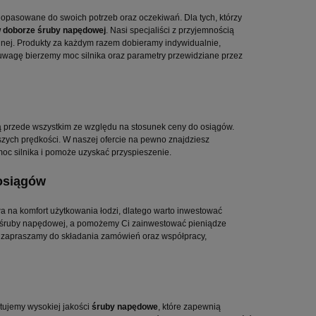
dopasowane do swoich potrzeb oraz oczekiwań. Dla tych, którzy
 doborze śruby napędowej
. Nasi specjaliści z przyjemnością
yjnej. Produkty za każdym razem dobieramy indywidualnie,
 uwagę bierzemy moc silnika oraz parametry przewidziane przez
 przede wszystkim ze względu na stosunek ceny do osiągów.
szych prędkości. W naszej ofercie na pewno znajdziesz
moc silnika i pomoże uzyskać przyspieszenie.
 osiągów
ywa na komfort użytkowania łodzi, dlatego warto inwestować
e śruby napędowej, a pomożemy Ci zainwestować pieniądze
ie zapraszamy do składania zamówień oraz współpracy,
tujemy wysokiej jakości
śruby napędowe
, które zapewnią