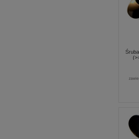
Śruba
(>
zawie