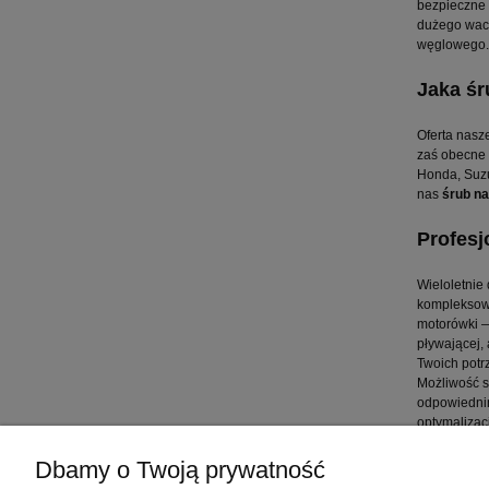
bezpieczne 
dużego wach
węglowego.
Jaka ś
Oferta nasz
zaś obecne
Honda, Suzu
nas
śrub n
Profesj
Wieloletnie
kompleksowe
motorówki —
pływającej,
Twoich potr
Możliwość s
odpowiednim
optymalizac
Dbamy o Twoją prywatność