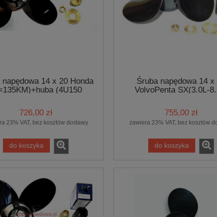
 napędowa 14 x 20 Honda
Śruba napędowa 14 x
=135KM)+huba (4U150
VolvoPenta SX(3.0L-8.
BS.PRO)
(SXM150 BS.PRO)
726,00 zł
755,00 zł
ra 23% VAT, bez kosztów dostawy
zawiera 23% VAT, bez kosztów d
do koszyka
do koszyka