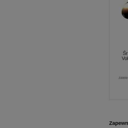
Śr
Vo
zawie
Zapewn