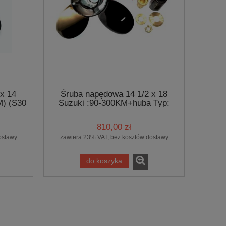
x 14
Śruba napędowa 14 1/2 x 18
M) (S30
Suzuki :90-300KM+huba Typ:
4U150
810,00 zł
ostawy
zawiera 23% VAT, bez kosztów dostawy
do koszyka