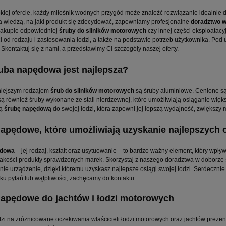
okiej ofercie, każdy miłośnik wodnych przygód może znaleźć rozwiązanie idealnie 
a wiedzą, na jaki produkt się zdecydować, zapewniamy profesjonalne
doradztwo w
akupie odpowiedniej
śruby do silników motorowych
czy innej części eksploatac
i od rodzaju i zastosowania łodzi, a także na podstawie potrzeb użytkownika. Pod
Skontaktuj się z nami, a przedstawimy Ci szczegóły naszej oferty.
uba napędowa jest najlepsza?
niejszym rodzajem
śrub do silników motorowych
są śruby aluminiowe. Cenione są
ą również śruby wykonane ze stali nierdzewnej, które umożliwiają osiąganie więk
ią
śrubę napędową
do swojej łodzi, która zapewni jej lepszą wydajność, zwiększy 
apędowe, które umożliwiają uzyskanie najlepszych
ędowa
– jej rodzaj, kształt oraz usytuowanie – to bardzo ważny element, który wpł
jakości produkty sprawdzonych marek. Skorzystaj z naszego doradztwa w doborz
ie urządzenie, dzięki któremu uzyskasz najlepsze osiągi swojej łodzi. Serdeczn
ku pytań lub wątpliwości, zachęcamy do kontaktu.
apędowe do jachtów i łodzi motorowych
i na zróżnicowane oczekiwania właścicieli łodzi motorowych oraz jachtów prezen