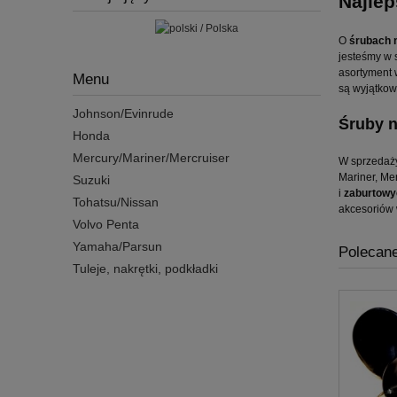
Najlep
O
śrubach
jesteśmy w 
asortyment 
Menu
są wyjątkow
Johnson/Evinrude
Śruby n
Honda
Mercury/Mariner/Mercruiser
W sprzedaż
Mariner, Me
Suzuki
i
zaburtowy
Tohatsu/Nissan
akcesoriów w
Volvo Penta
Yamaha/Parsun
Polecane
Tuleje, nakrętki, podkładki