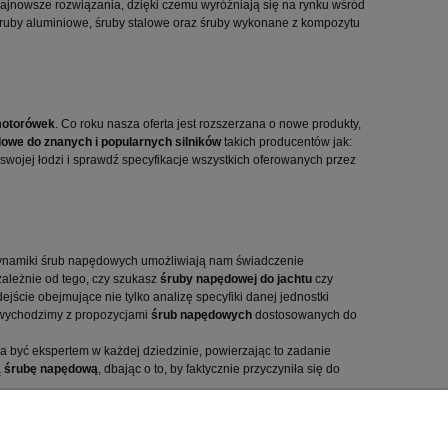
najnowsze rozwiązania, dzięki czemu wyróżniają się na rynku wśród
ruby aluminiowe, śruby stalowe oraz śruby wykonane z kompozytu
motorówek
. Co roku nasza oferta jest rozszerzana o nowe produkty,
we do znanych i popularnych silników
takich producentów jak:
swojej łodzi i sprawdź specyfikacje wszystkich oferowanych przez
odynamiki śrub napędowych umożliwiają nam świadczenie
ależnie od tego, czy szukasz
śruby napędowej do jachtu
czy
ście obejmujące nie tylko analizę specyfiki danej jednostki
h wychodzimy z propozycjami
śrub napędowych
dostosowanych do
ba być ekspertem w każdej dziedzinie, powierzając to zadanie
ą
śrubę napędową
, dbając o to, by faktycznie przyczyniła się do