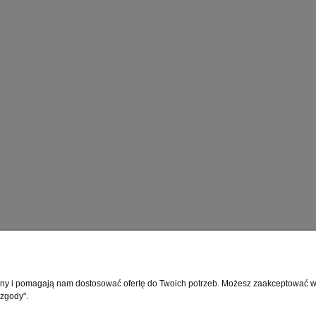
Moje konto
Info
rony i pomagają nam dostosować ofertę do Twoich potrzeb. Możesz zaakceptować wyk
 zgody".
Twoje zamówienia
O fir