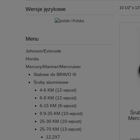
10 1/2" x 13
Wersje językowe
Menu
Johnson/Evinrude
Honda
Mercury/Mariner/Mercruiser
Stalowe do BRAVO III
Śruby aluminiowe
4-6 KM (12-wpust)
6-8 KM (12-wpust)
6-15 KM (8-wpust)
Śru
9.9-25 KM (10-wpust)
Merc
25-30 KM (10-wpust)
25-70 KM (13-wpust)
12,2X7
zawie