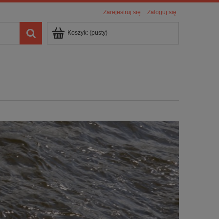
Zarejestruj się
Zaloguj się
Koszyk:
(pusty)