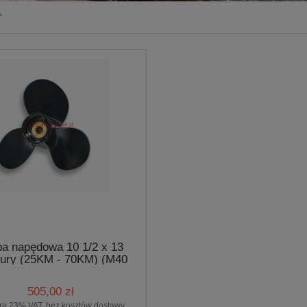
"
ba napędowa 10 1/2 x 13
ury (25KM - 70KM) (M40
BS.PRO)
505,00 zł
ra 23% VAT, bez kosztów dostawy