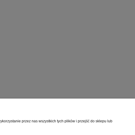
rmacje o sklepie
orzystanie przez nas wszystkich tych plików i przejść do sklepu lub
mie