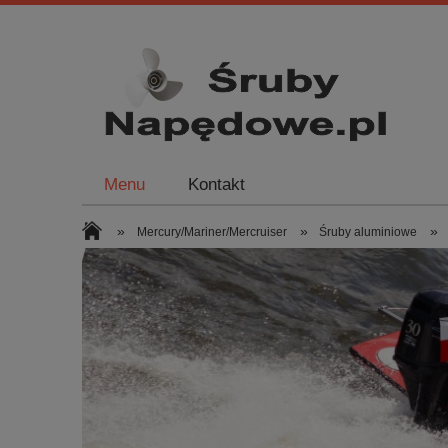
Menu
Kontakt
»
»
»
Mercury/Mariner/Mercruiser
Śruby aluminiowe