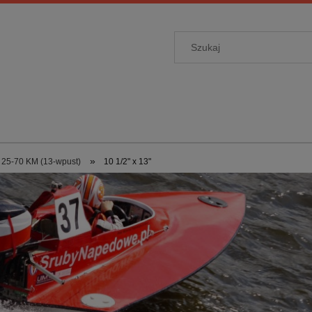
»
25-70 KM (13-wpust)
10 1/2" x 13"