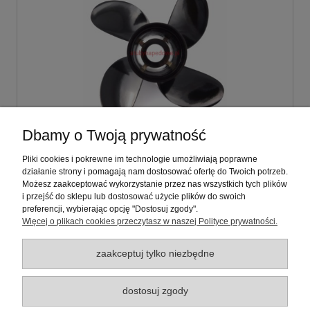
Dbamy o Twoją prywatność
Śruba napędowa 10 1/8 x 15 Mercury (25KM -
70KM) (4U40 BS.PRO)
Pliki cookies i pokrewne im technologie umożliwiają poprawne
działanie strony i pomagają nam dostosować ofertę do Twoich potrzeb.
Możesz zaakceptować wykorzystanie przez nas wszystkich tych plików
597,00 zł
i przejść do sklepu lub dostosować użycie plików do swoich
preferencji, wybierając opcję "Dostosuj zgody".
zawiera 23% VAT, bez kosztów dostawy
Więcej o plikach cookies przeczytasz w naszej Polityce prywatności.
zaakceptuj tylko niezbędne
Warunki zakupów
dostosuj zgody
Moje konto