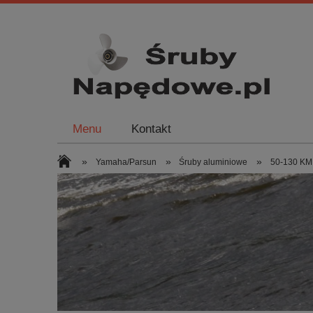
Menu
Kontakt
»
»
»
Yamaha/Parsun
Śruby aluminiowe
50-130 KM 