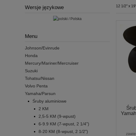
12 1/2" x 19
Wersje językowe
Menu
Johnson/Evinrude
Honda
Mercury/Mariner/Mercruiser
Suzuki
Tohatsu/Nissan
Volvo Penta
Yamaha/Parsun
Śruby aluminiowe
Śru
2 KM
Yamah
2,5-5 KM (9-wpust)
6-9.9 KM (7-wpust, 2 1/4")
8-20 KM (8-wpust, 2 1/2")
zawie