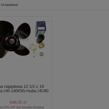
" (4-łopatowa)
ba napędowa 12 1/2 x 19
a (40-140KM)+huba (4U90
BS.PRO)
648,00 zł
ra 23% VAT, bez kosztów dostawy