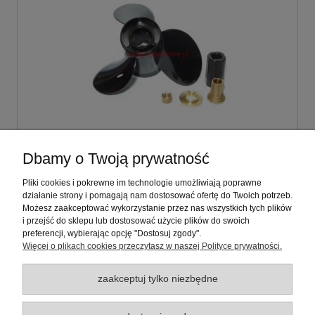
Śruba napędowa 16 x 21 1/2 LH Suzuki
Dbamy o Twoją prywatność
(>=135KM)+huba (U150 BS.PRO)
Pliki cookies i pokrewne im technologie umożliwiają poprawne
działanie strony i pomagają nam dostosować ofertę do Twoich potrzeb.
800,00 zł
Możesz zaakceptować wykorzystanie przez nas wszystkich tych plików
zawiera 23% VAT, bez kosztów dostawy
i przejść do sklepu lub dostosować użycie plików do swoich
preferencji, wybierając opcję "Dostosuj zgody".
Więcej o plikach cookies przeczytasz w naszej Polityce prywatności.
do koszyka
zaakceptuj tylko niezbędne
Warunki zakupów