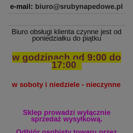
e-mail:
biuro@srubynapedowe.pl
Biuro obsługi klienta
czynne jest
od
poniedziałku do piątku
w godzinach od 9:00 do
17:00
w soboty i niedziele - nieczynne
Sklep prowadzi wyłącznie
sprzedaż wysyłkową.
Odbiór osobisty towaru przez