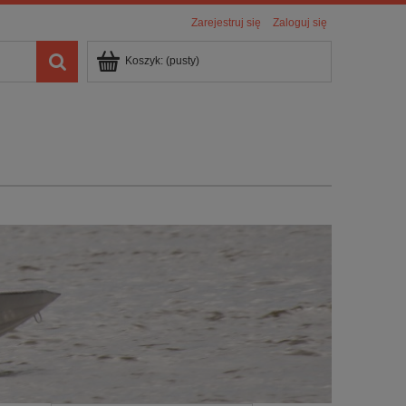
Zarejestruj się
Zaloguj się
Koszyk:
(pusty)