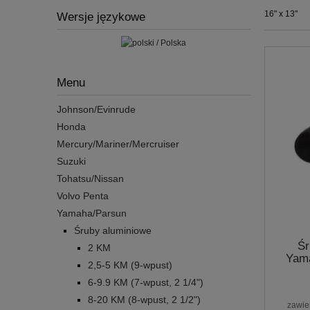
16" x 13"
Wersje językowe
Menu
Johnson/Evinrude
Honda
Mercury/Mariner/Mercruiser
Suzuki
Tohatsu/Nissan
Volvo Penta
Yamaha/Parsun
Śruby aluminiowe
Śr
2 KM
Yama
2,5-5 KM (9-wpust)
6-9.9 KM (7-wpust, 2 1/4")
8-20 KM (8-wpust, 2 1/2")
zawie