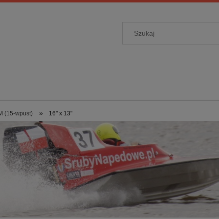
»
 (15-wpust)
16" x 13"