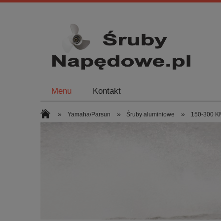
Menu
Kontakt
»
»
»
Yamaha/Parsun
Śruby aluminiowe
150-300 KM