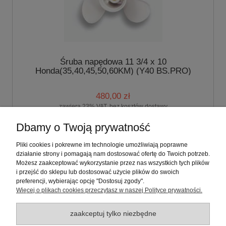
Śruba napędowa 11 3/4 x 10
Honda(35,40,45,50,60KM) (Y40 BS.PRO)
480,00 zł
zawiera 23% VAT, bez kosztów dostawy
Dbamy o Twoją prywatność
do koszyka
Pliki cookies i pokrewne im technologie umożliwiają poprawne
działanie strony i pomagają nam dostosować ofertę do Twoich potrzeb.
Możesz zaakceptować wykorzystanie przez nas wszystkich tych plików
«
1
2
3
»
i przejść do sklepu lub dostosować użycie plików do swoich
preferencji, wybierając opcję "Dostosuj zgody".
Więcej o plikach cookies przeczytasz w naszej Polityce prywatności.
Aluminiowa śruba Honda
zaakceptuj tylko niezbędne