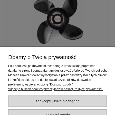
Śruba napędowa 10 3/8 x 13 Mercury (25KM -
Dbamy o Twoją prywatność
70KM) (4U40 BS.PRO)
Pliki cookies i pokrewne im technologie umożliwiają poprawne
działanie strony i pomagają nam dostosować ofertę do Twoich potrzeb.
597,00 zł
Możesz zaakceptować wykorzystanie przez nas wszystkich tych plików
zawiera 23% VAT, bez kosztów dostawy
i przejść do sklepu lub dostosować użycie plików do swoich
preferencji, wybierając opcję "Dostosuj zgody".
Więcej o plikach cookies przeczytasz w naszej Polityce prywatności.
do koszyka
zaakceptuj tylko niezbędne
Warunki zakupów
dostosuj zgody