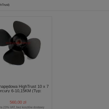
ghTrust)
napędowa HighTrust 10 x 7
rcury 6-10,15KM (Typ:
4M15HT Solas)
560,00 zł
ra 23% VAT, bez kosztów dostawy