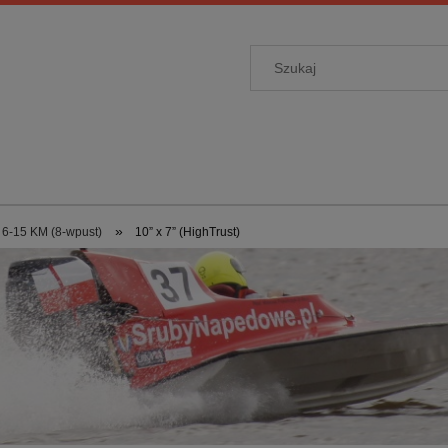
»
6-15 KM (8-wpust)
10” x 7” (HighTrust)