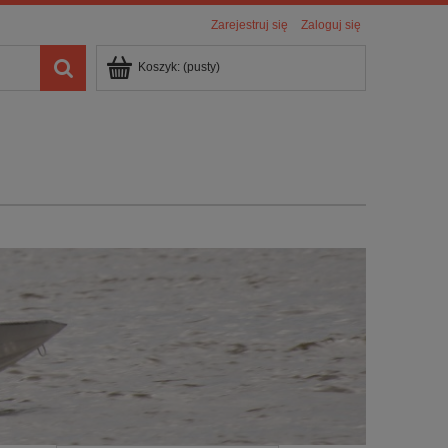
Zarejestruj się
Zaloguj się
Koszyk:
(pusty)