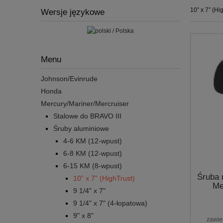
10” x 7” (Hi
Wersje językowe
Menu
Johnson/Evinrude
Honda
Mercury/Mariner/Mercruiser
Stalowe do BRAVO III
Śruby aluminiowe
4-6 KM (12-wpust)
6-8 KM (12-wpust)
6-15 KM (8-wpust)
Śruba 
10” x 7” (HighTrust)
Me
9 1/4" x 7"
9 1/4" x 7" (4-łopatowa)
9" x 8"
zawie