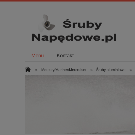
Menu
Kontakt
»
»
»
Mercury/Mariner/Mercruiser
Śruby aluminiowe