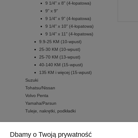
9 1/4" x 8" (4-łopatowa)
9" x 9"
9 1/4" x 9" (4-łopatowa)
9 1/4" x 10" (4-łopatowa)
9 1/4" x 11" (4-łopatowa)
9.9-25 KM (10-wpust)
25-30 KM (10-wpust)
25-70 KM (13-wpust)
40-140 KM (15-wpust)
135 KM i więcej (15-wpust)
Suzuki
Tohatsu/Nissan
Volvo Penta
Yamaha/Parsun
Tuleje, nakrętki, podkładki
Dbamy o Twoją prywatność