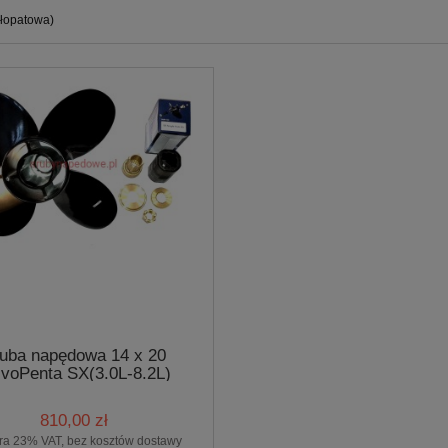
-łopatowa)
uba napędowa 14 x 20
lvoPenta SX(3.0L-8.2L)
(4SXM150 BS.PRO)
810,00 zł
ra 23% VAT, bez kosztów dostawy