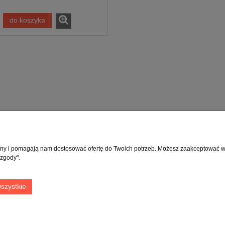
do koszyka
Moje konto
Info
rony i pomagają nam dostosować ofertę do Twoich potrzeb. Możesz zaakceptować wyk
 zgody".
Twoje zamówienia
O fir
Ustawienia konta
Blog
szystkie
Przechowalnia
Kont
Kont