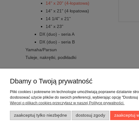
14" x 20" (4-łopatowa)
14" x 21" (4 łopatowa)
14 1/4" x 21"
14" x 23"
DX (duo) - seria A
DX (duo) - seria B
Yamaha/Parsun
Tuleje, nakrętki, podkładki
Dbamy o Twoją prywatność
Warunki zakupów
Pliki cookies i pokrewne im technologie umożliwiają poprawne działanie st
dostosować użycie plików do swoich preferencji, wybierając opcję "Dostosuj
Regulaminy
Więcej o plikach cookies przeczytasz w naszej Polityce prywatności.
Polityka prywatności
zaakceptuj tylko niezbędne
dostosuj zgody
zaakceptuj w
Zwroty i reklamacje
Formy płatności
Czas i koszty dostawy