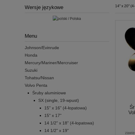
14" x 20" (4
Wersje językowe
Menu
Johnson/Evinrude
Honda
Mercury/Mariner/Mercruiser
Suzuki
Tohatsu/Nissan
Volvo Penta
Śruby aluminiowe
SX (single, 19-wpust)
Śr
15" x 16" (4-łopatowa)
Vo
15" x 17"
14 1/2" x 18" (4-łopatowa)
14 1/2" x 19"
zawie