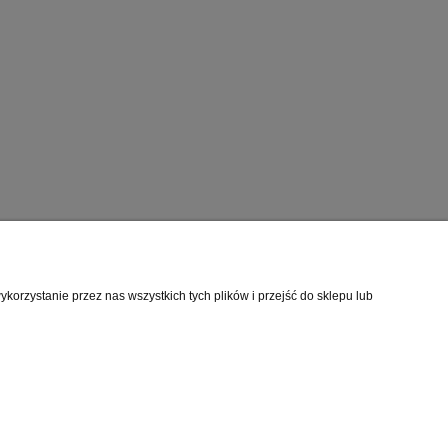
rmacje o sklepie
orzystanie przez nas wszystkich tych plików i przejść do sklepu lub
mie
akt
akt