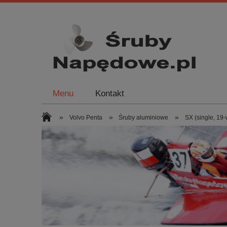
Menu
Kontakt
»
»
»
Volvo Penta
Śruby aluminiowe
SX (single, 19-