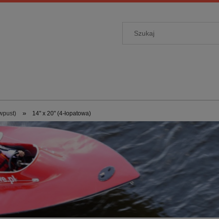
»
wpust)
14" x 20" (4-łopatowa)