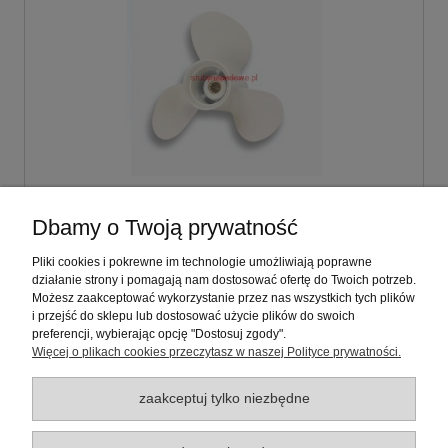
Śruba napędowa 9 7/8 x 10 1/2
Dbamy o Twoją prywatność
Yamaha:20,25,30 KM Typ: Y30
Pliki cookies i pokrewne im technologie umożliwiają poprawne
działanie strony i pomagają nam dostosować ofertę do Twoich potrzeb.
440,00 zł
Możesz zaakceptować wykorzystanie przez nas wszystkich tych plików
zawiera 23% VAT, bez kosztów dostawy
i przejść do sklepu lub dostosować użycie plików do swoich
preferencji, wybierając opcję "Dostosuj zgody".
Więcej o plikach cookies przeczytasz w naszej Polityce prywatności.
do koszyka
zaakceptuj tylko niezbędne
Warunki zakupów