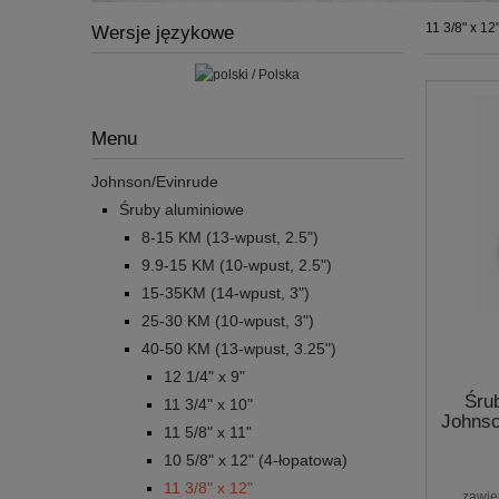
11 3/8" x 12
Wersje językowe
Menu
Johnson/Evinrude
Śruby aluminiowe
8-15 KM (13-wpust, 2.5")
9.9-15 KM (10-wpust, 2.5")
15-35KM (14-wpust, 3")
25-30 KM (10-wpust, 3")
40-50 KM (13-wpust, 3.25")
12 1/4" x 9"
Śru
11 3/4" x 10"
Johns
11 5/8" x 11"
10 5/8" x 12" (4-łopatowa)
11 3/8" x 12"
zawie