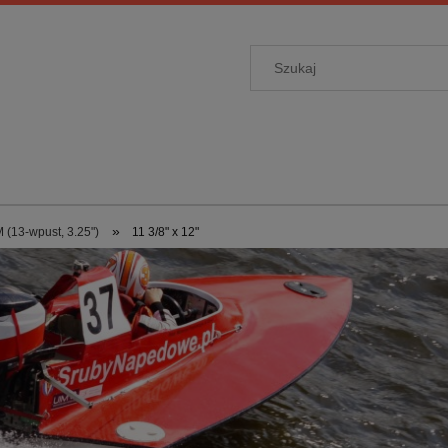
»
 (13-wpust, 3.25")
11 3/8" x 12"