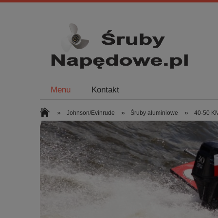
Menu
Kontakt
»
»
»
Johnson/Evinrude
Śruby aluminiowe
40-50 KM