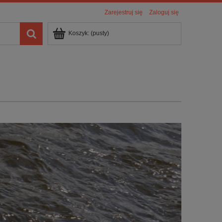
Zarejestruj się
Zaloguj się
Koszyk:
(pusty)