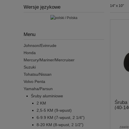
14" x 10"
Wersje językowe
Menu
Johnson/Evinrude
Honda
Mercury/Mariner/Mercruiser
Suzuki
Tohatsu/Nissan
Volvo Penta
Yamaha/Parsun
Śruby aluminiowe
Śruba
2 KM
(40-1
2,5-5 KM (9-wpust)
6-9.9 KM (7-wpust, 2 1/4")
8-20 KM (8-wpust, 2 1/2")
zawie