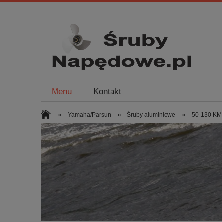
Menu
Kontakt
»
»
»
Yamaha/Parsun
Śruby aluminiowe
50-130 KM 