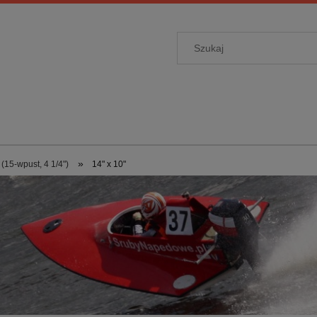
»
(15-wpust, 4 1/4")
14" x 10"