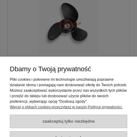
Śruba napędowa 12 1/4 x 9 Johnson: 40KM,
Dbamy o Twoją prywatność
50KM Typ: SU40
Pliki cookies i pokrewne im technologie umożliwiają poprawne
działanie strony i pomagają nam dostosować ofertę do Twoich potrzeb.
479,00 zł
Możesz zaakceptować wykorzystanie przez nas wszystkich tych plików
zawiera 23% VAT, bez kosztów dostawy
i przejść do sklepu lub dostosować użycie plików do swoich
preferencji, wybierając opcję "Dostosuj zgody".
Więcej o plikach cookies przeczytasz w naszej Polityce prywatności.
do koszyka
zaakceptuj tylko niezbędne
Warunki zakupów