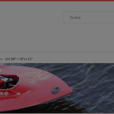
»
(14 3/8" + 16") x 21"