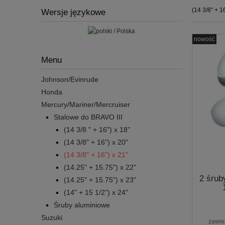
(14 3/8" + 1
Wersje językowe
nowość
Menu
Johnson/Evinrude
Honda
Mercury/Mariner/Mercruiser
Stalowe do BRAVO III
(14 3/8 " + 16") x 18"
(14 3/8" + 16") x 20"
(14 3/8" + 16") x 21"
(14.25" + 15.75") x 22"
2 śrub
(14.25" + 15.75") x 23"
(14" + 15 1/2") x 24"
Śruby aluminiowe
Suzuki
zawie