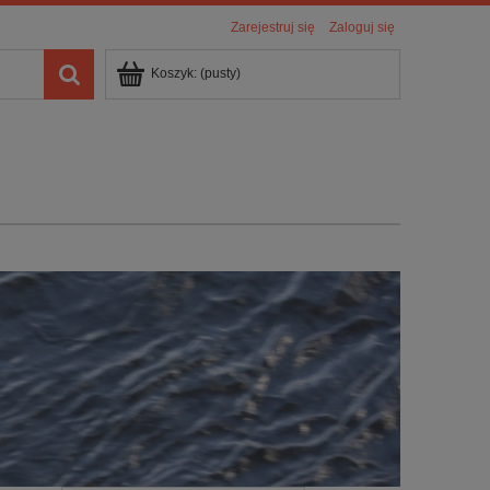
Zarejestruj się
Zaloguj się
Koszyk:
(pusty)