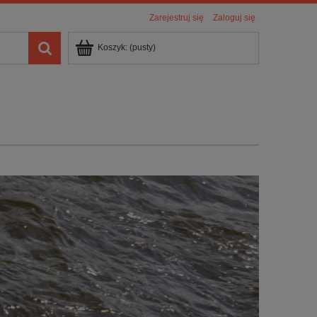
Zarejestruj się
Zaloguj się
Koszyk:
(pusty)