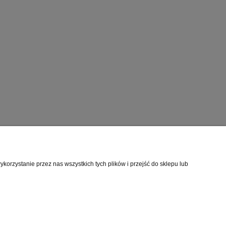
rmacje o sklepie
orzystanie przez nas wszystkich tych plików i przejść do sklepu lub
mie
akt
akt