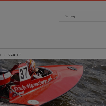
»
)
9 7/8" x 9"