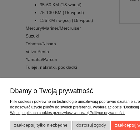
35-60 KM (13-wpust)
75-130 KM (15-wpust)
135 KM i więcej (15-wpust)
Mercury/Mariner/Mercruiser
Suzuki
Tohatsu/Nissan
Volvo Penta
Yamaha/Parsun
Tuleje, nakrętki, podkładki
Dbamy o Twoją prywatność
Warunki zakupów
Pliki cookies i pokrewne im technologie umożliwiają poprawne działanie st
dostosować użycie plików do swoich preferencji, wybierając opcję "Dostosuj
Regulaminy
Więcej o plikach cookies przeczytasz w naszej Polityce prywatności.
Polityka prywatności
zaakceptuj tylko niezbędne
dostosuj zgody
zaakceptuj w
Zwroty i reklamacje
Formy płatności