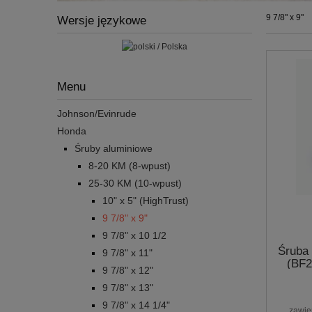
9 7/8" x 9"
Wersje językowe
Menu
Johnson/Evinrude
Honda
Śruby aluminiowe
8-20 KM (8-wpust)
25-30 KM (10-wpust)
10" x 5" (HighTrust)
9 7/8" x 9"
9 7/8" x 10 1/2
Śruba 
9 7/8" x 11"
(BF2
9 7/8" x 12"
9 7/8" x 13"
9 7/8" x 14 1/4"
zawie