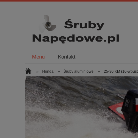
Menu
Kontakt
»
»
»
Honda
Śruby aluminiowe
25-30 KM (10-wpust