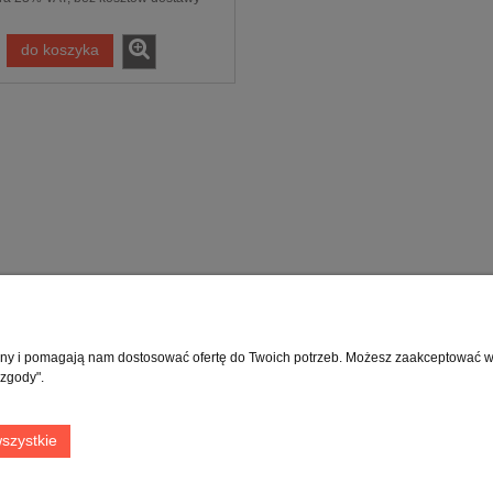
do koszyka
Moje konto
Info
rony i pomagają nam dostosować ofertę do Twoich potrzeb. Możesz zaakceptować wyk
 zgody".
Twoje zamówienia
O fir
Ustawienia konta
Blog
szystkie
Przechowalnia
Kont
Kont