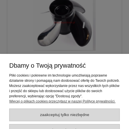
Śruba napędowa 10 3/8 x 13
Dbamy o Twoją prywatność
Yamaha:25,30,40,50,60KM Typ:4 Y40
Pliki cookies i pokrewne im technologie umożliwiają poprawne
działanie strony i pomagają nam dostosować ofertę do Twoich potrzeb.
597,00 zł
Możesz zaakceptować wykorzystanie przez nas wszystkich tych plików
zawiera 23% VAT, bez kosztów dostawy
i przejść do sklepu lub dostosować użycie plików do swoich
preferencji, wybierając opcję "Dostosuj zgody".
Więcej o plikach cookies przeczytasz w naszej Polityce prywatności.
do koszyka
zaakceptuj tylko niezbędne
Warunki zakupów