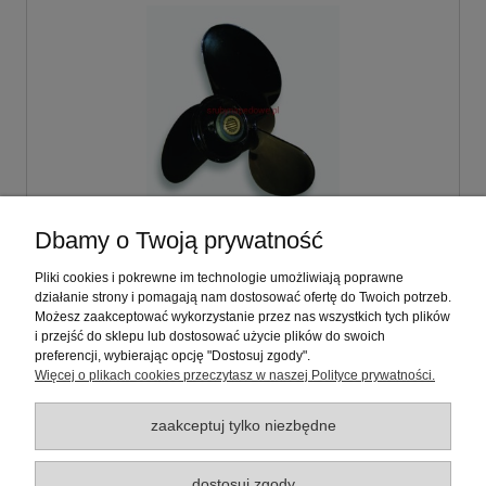
Dbamy o Twoją prywatność
Śruba napędowa 13 1/4 x 17 Suzuki:DF60-
70,DT75-140KM (S60 BS.PRO)
Pliki cookies i pokrewne im technologie umożliwiają poprawne
działanie strony i pomagają nam dostosować ofertę do Twoich potrzeb.
Możesz zaakceptować wykorzystanie przez nas wszystkich tych plików
640,00 zł
i przejść do sklepu lub dostosować użycie plików do swoich
preferencji, wybierając opcję "Dostosuj zgody".
zawiera 23% VAT, bez kosztów dostawy
Więcej o plikach cookies przeczytasz w naszej Polityce prywatności.
zaakceptuj tylko niezbędne
Warunki zakupów
dostosuj zgody