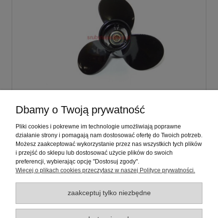
Śruba napędowa 9 1/4 x 10 Johnson: 8, 9.9,
Dbamy o Twoją prywatność
15 KM Typ: S15
Pliki cookies i pokrewne im technologie umożliwiają poprawne
działanie strony i pomagają nam dostosować ofertę do Twoich potrzeb.
382,00 zł
Możesz zaakceptować wykorzystanie przez nas wszystkich tych plików
zawiera 23% VAT, bez kosztów dostawy
i przejść do sklepu lub dostosować użycie plików do swoich
preferencji, wybierając opcję "Dostosuj zgody".
Więcej o plikach cookies przeczytasz w naszej Polityce prywatności.
do koszyka
zaakceptuj tylko niezbędne
Warunki zakupów