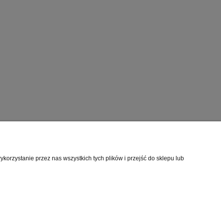
rmacje o sklepie
orzystanie przez nas wszystkich tych plików i przejść do sklepu lub
mie
akt
akt