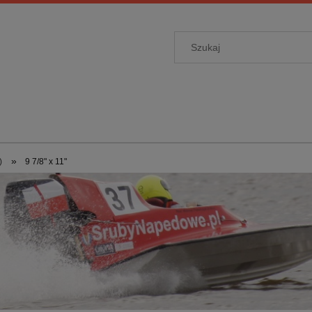
»
)
9 7/8" x 11"