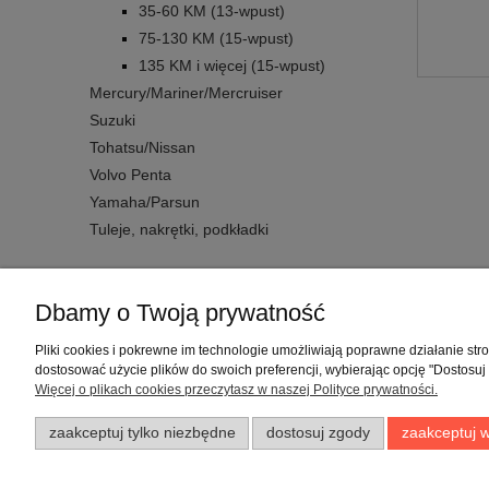
35-60 KM (13-wpust)
75-130 KM (15-wpust)
135 KM i więcej (15-wpust)
Mercury/Mariner/Mercruiser
Suzuki
Tohatsu/Nissan
Volvo Penta
Yamaha/Parsun
Tuleje, nakrętki, podkładki
Dbamy o Twoją prywatność
Warunki zakupów
Pliki cookies i pokrewne im technologie umożliwiają poprawne działanie st
dostosować użycie plików do swoich preferencji, wybierając opcję "Dostosuj
Regulaminy
Więcej o plikach cookies przeczytasz w naszej Polityce prywatności.
Polityka prywatności
zaakceptuj tylko niezbędne
dostosuj zgody
zaakceptuj w
Zwroty i reklamacje
Formy płatności