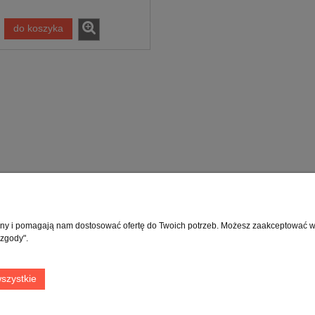
do koszyka
Moje konto
Info
rony i pomagają nam dostosować ofertę do Twoich potrzeb. Możesz zaakceptować wyk
 zgody".
Twoje zamówienia
O fir
Ustawienia konta
Blog
szystkie
Przechowalnia
Kont
Kont