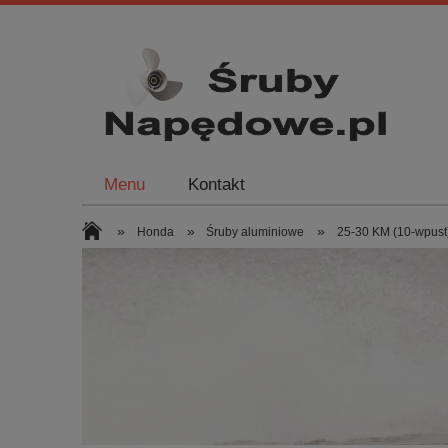
Menu
Kontakt
»
»
»
Honda
Śruby aluminiowe
25-30 KM (10-wpust