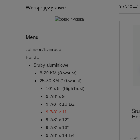
9 7/8" x 11"
Wersje językowe
Menu
Johnson/Evinrude
Honda
Śruby aluminiowe
8-20 KM (8-wpust)
25-30 KM (10-wpust)
10" x 5" (HighTrust)
9 7/8" x 9"
9 7/8" x 10 1/2
Śru
9 7/8" x 11"
Hon
9 7/8" x 12"
9 7/8" x 13"
9 7/8" x 14 1/4"
zawie