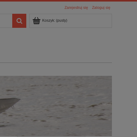
Zarejestruj się
Zaloguj się
Koszyk:
(pusty)