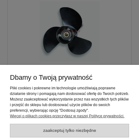
Śruba napędowa 12 1/4 x 9
Dbamy o Twoją prywatność
Tohatsu(35,40,50,60) KM (T40 BS.PRO)
Pliki cookies i pokrewne im technologie umożliwiają poprawne
działanie strony i pomagają nam dostosować ofertę do Twoich potrzeb.
510,00 zł
Możesz zaakceptować wykorzystanie przez nas wszystkich tych plików
zawiera 23% VAT, bez kosztów dostawy
i przejść do sklepu lub dostosować użycie plików do swoich
preferencji, wybierając opcję "Dostosuj zgody".
Więcej o plikach cookies przeczytasz w naszej Polityce prywatności.
do koszyka
zaakceptuj tylko niezbędne