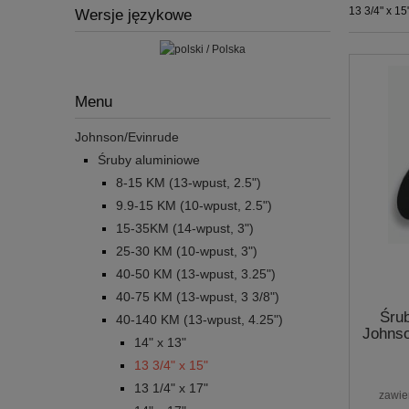
13 3/4" x 15
Wersje językowe
Menu
Johnson/Evinrude
Śruby aluminiowe
8-15 KM (13-wpust, 2.5")
9.9-15 KM (10-wpust, 2.5")
15-35KM (14-wpust, 3")
25-30 KM (10-wpust, 3")
40-50 KM (13-wpust, 3.25")
40-75 KM (13-wpust, 3 3/8")
Śru
40-140 KM (13-wpust, 4.25")
Johnso
14" x 13"
13 3/4" x 15"
13 1/4" x 17"
zawie