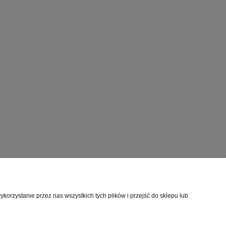
rmacje o sklepie
orzystanie przez nas wszystkich tych plików i przejść do sklepu lub
mie