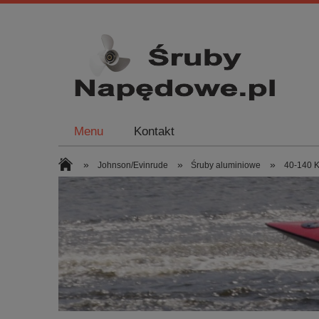
Menu
Kontakt
»
»
»
Johnson/Evinrude
Śruby aluminiowe
40-140 K