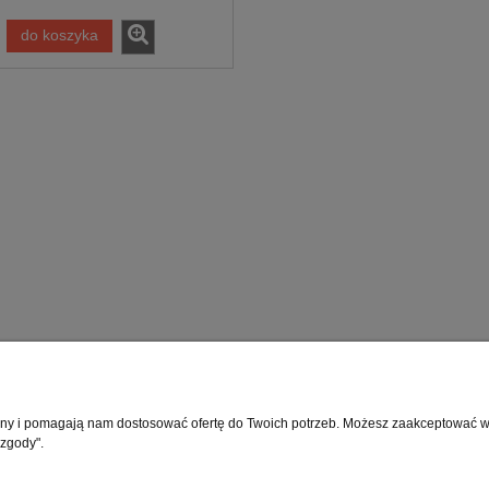
do koszyka
Moje konto
Info
rony i pomagają nam dostosować ofertę do Twoich potrzeb. Możesz zaakceptować wyk
 zgody".
Twoje zamówienia
O fir
Ustawienia konta
Blog