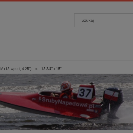
»
M (13-wpust, 4.25")
13 3/4" x 15"