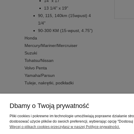
14" x 17"
13 1/4" x 19"
90, 115, 140km (15wpust) 4
1/4"
90-300 KM (15-wpust, 4.75")
Honda
Mercury/Mariner/Mercruiser
Suzuki
Tohatsu/Nissan
Volvo Penta
Yamaha/Parsun
Tuleje, nakrętki, podkładki
Dbamy o Twoją prywatność
Warunki zakupów
Pliki cookies i pokrewne im technologie umożliwiają poprawne działanie st
dostosować użycie plików do swoich preferencji, wybierając opcję "Dostosuj
Regulaminy
Więcej o plikach cookies przeczytasz w naszej Polityce prywatności.
Polityka prywatności