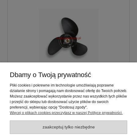
Dbamy o Twoją prywatność
Śruba napędowa 12 1/4 x 15 Johnson:
40,48,50,60,75KM Typ: JU48
Pliki cookies i pokrewne im technologie umożliwiają poprawne
działanie strony i pomagają nam dostosować ofertę do Twoich potrzeb.
Możesz zaakceptować wykorzystanie przez nas wszystkich tych plików
556,00 zł
i przejść do sklepu lub dostosować użycie plików do swoich
zawiera 23% VAT, bez kosztów dostawy
preferencji, wybierając opcję "Dostosuj zgody".
Więcej o plikach cookies przeczytasz w naszej Polityce prywatności.
zaakceptuj tylko niezbędne
Warunki zakupów