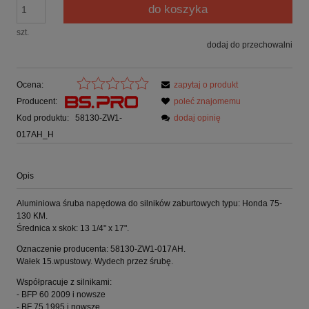
do koszyka
szt.
dodaj do przechowalni
Ocena:
zapytaj o produkt
Producent:
poleć znajomemu
Kod produktu:
58130-ZW1-
dodaj opinię
017AH_H
Opis
Aluminiowa śruba napędowa do silników zaburtowych typu: Honda 75-
130 KM.
Średnica x skok: 13 1/4" x 17".
Oznaczenie producenta: 58130-ZW1-017AH.
Wałek 15.wpustowy. Wydech przez śrubę.
Współpracuje z silnikami:
- BFP 60 2009 i nowsze
- BF 75 1995 i nowsze