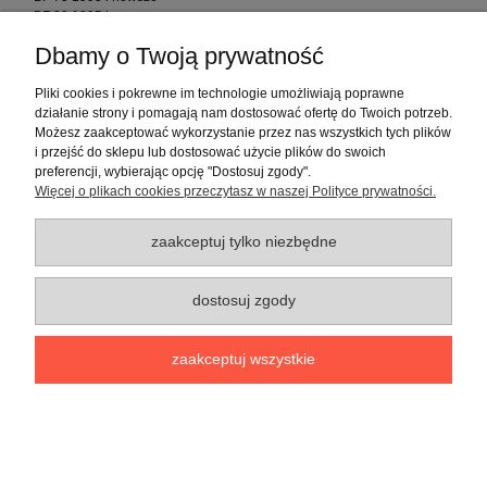
- BF 90 1995 i nowsze
- BF 115 1998 i nowsze
Dbamy o Twoją prywatność
- BF 130 1998 i nowsze
Uwagi:
Pliki cookies i pokrewne im technologie umożliwiają poprawne
- do modeli 75-90 KM z lat 1995 - 1998 należy użyć Mercury Hub Kit
działanie strony i pomagają nam dostosować ofertę do Twoich potrzeb.
- do modeli 75-90 KM z 1999 i poźniejszych oraz modeli 7115-130 KM z
Możesz zaakceptować wykorzystanie przez nas wszystkich tych plików
1999 i poźniejszych należy użyć Honda Hub Kit
i przejść do sklepu lub dostosować użycie plików do swoich
preferencji, wybierając opcję "Dostosuj zgody".
Więcej o plikach cookies przeczytasz w naszej Polityce prywatności.
Opinie o produkcie (0)
zaakceptuj tylko niezbędne
Warunki zakupów
dostosuj zgody
Moje konto
zaakceptuj wszystkie
Informacje o sklepie
pokaż pełną wersję strony
Sklep internetowy Shoper.pl