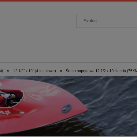
»
»
t)
12 1/2" x 19" (4-łopatowa)
Śruba napędowa 12 1/2 x 19 Honda (75