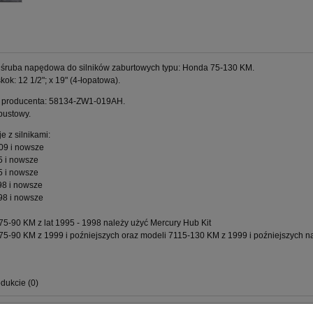
śruba napędowa do silników zaburtowych typu: Honda 75-130 KM.
kok: 12 1/2"; x 19" (4-łopatowa).
 producenta: 58134-ZW1-019AH.
pustowy.
e z silnikami:
09 i nowsze
5 i nowsze
5 i nowsze
98 i nowsze
98 i nowsze
 75-90 KM z lat 1995 - 1998 należy użyć Mercury Hub Kit
 75-90 KM z 1999 i poźniejszych oraz modeli 7115-130 KM z 1999 i poźniejszych n
dukcie (0)