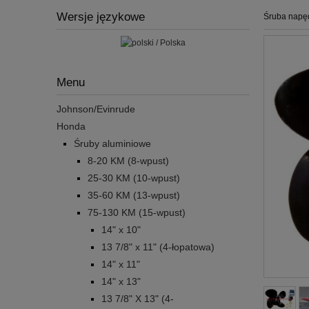
Wersje językowe
Śruba napę
Menu
Johnson/Evinrude
Honda
Śruby aluminiowe
8-20 KM (8-wpust)
25-30 KM (10-wpust)
35-60 KM (13-wpust)
75-130 KM (15-wpust)
14" x 10"
13 7/8" x 11" (4-łopatowa)
14" x 11"
14" x 13"
13 7/8" X 13" (4-