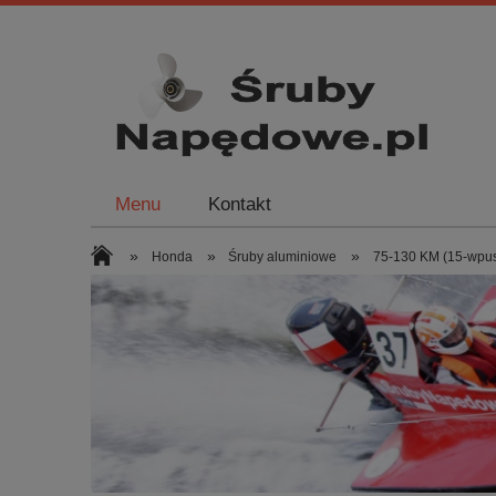
Menu
Kontakt
»
»
»
Honda
Śruby aluminiowe
75-130 KM (15-wpus