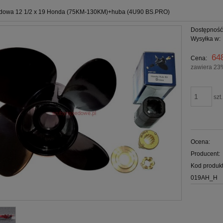
dowa 12 1/2 x 19 Honda (75KM-130KM)+huba (4U90 BS.PRO)
Dostępność
Wysyłka w:
64
Cena:
zawiera 23
szt.
Ocena:
Producent:
Kod produkt
019AH_H