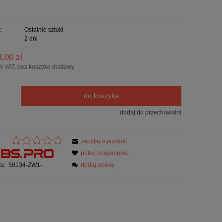
:
Ostatnie sztuki
2 dni
8,00 zł
% VAT, bez kosztów dostawy
do koszyka
dodaj do przechowalni
zapytaj o produkt
poleć znajomemu
u:
58134-ZW1-
dodaj opinię