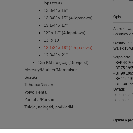
łopatowa)
13 3/4" x 15"
Opis
13 3/8" x 15" (4-łopatowa)
13 1/4" x 17"
Aluminiowa 
13" x 17" (4-łopatowa)
Średnica x s
13" x 19"
Oznaczenie
12 1/2" x 19" (4-łopatowa)
Wałek 15.w
12 3/4" x 21"
Współpracuj
135 KM i więcej (15-wpust)
- BFP 60 20
- BF 75 199
Mercury/Mariner/Mercruiser
- BF 90 199
Suzuki
- BF 115 19
- BF 130 19
Tohatsu/Nissan
Uwagi:
Volvo Penta
- do modeli
Yamaha/Parsun
- do modeli
Tuleje, nakrętki, podkładki
Opinie o pro