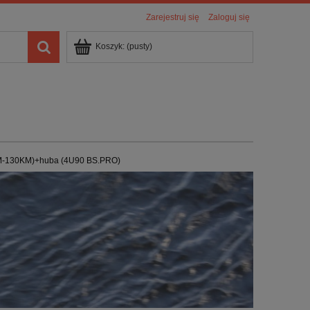
Zarejestruj się
Zaloguj się
Koszyk:
(pusty)
KM-130KM)+huba (4U90 BS.PRO)