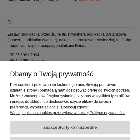
Opis
Zestaw (podkładka przed śrubę (trust washer), podkładka dystansowa
(spacer), podkładka (washer), nakrętka koronkowa i zawleczka) do śruby
napędowej współpracującej z silnikami Honda:
- BF 35 1991-1994
- BF 40 1995 i nowsze
- BF 45 1991-1994
- BF 50/50A 1995 i nowsze
Dbamy o Twoją prywatność
- BF 60 2009 i nowsze
Pliki cookies i pokrewne im technologie umożliwiają poprawne
Wałek 13.wpustowy. Wydech przez śrubę.
działanie strony i pomagają nam dostosować ofertę do Twoich potrzeb.
Możesz zaakceptować wykorzystanie przez nas wszystkich tych plików
Producent: Polaris Group (Chiny)
i przejść do sklepu lub dostosować użycie plików do swoich
preferencji, wybierając opcję "Dostosuj zgody".
Więcej o plikach cookies przeczytasz w naszej Polityce prywatności.
Opinie o produkcie (0)
zaakceptuj tylko niezbędne
Warunki zakupów