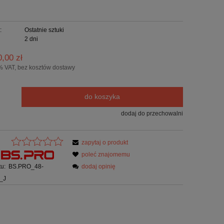
:
Ostatnie sztuki
2 dni
0,00 zł
% VAT, bez kosztów dostawy
do koszyka
dodaj do przechowalni
zapytaj o produkt
poleć znajomemu
u:
BS.PRO_48-
dodaj opinię
_J