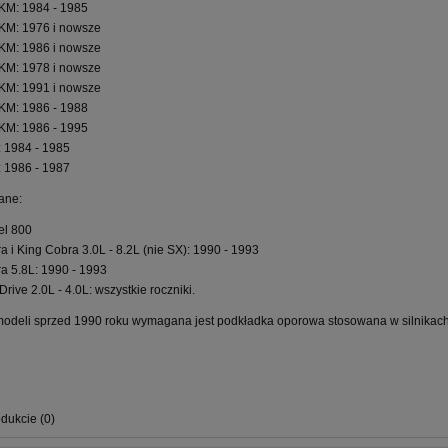
KM: 1984 - 1985
KM: 1976 i nowsze
KM: 1986 i nowsze
KM: 1978 i nowsze
KM: 1991 i nowsze
KM: 1986 - 1988
KM: 1986 - 1995
: 1984 - 1985
: 1986 - 1987
ane:
l 800
a i King Cobra 3.0L - 8.2L (nie SX): 1990 - 1993
a 5.8L: 1990 - 1993
Drive 2.0L - 4.0L: wszystkie roczniki.
odeli sprzed 1990 roku wymagana jest podkładka oporowa stosowana w silnikach
dukcie (0)