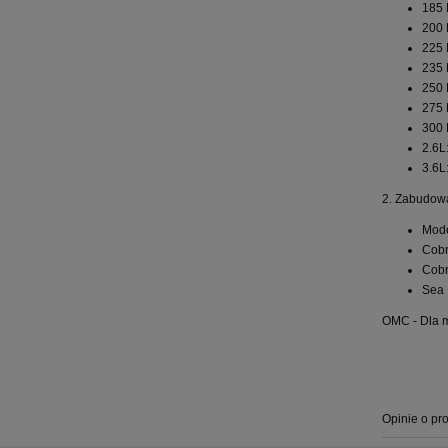
185 
200 
225 
235 
250 
275 
300 
2.6L
3.6L
2. Zabudow
Mode
Cobr
Cobr
Sea 
OMC - Dla m
Opinie o pro