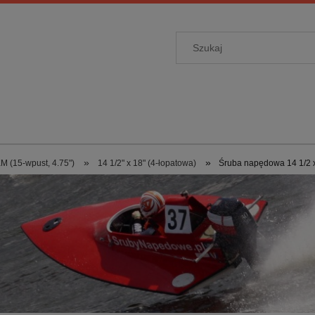
»
»
M (15-wpust, 4.75")
14 1/2" x 18" (4-łopatowa)
Śruba napędowa 14 1/2 