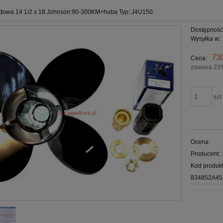
dowa 14 1/2 x 18 Johnson:90-300KM+huba Typ: J4U150
Dostępność
Wysyłka w:
73
Cena:
zawiera 23
szt.
Ocena:
Producent:
Kod produkt
834852A45