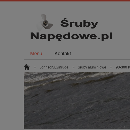
Menu
Kontakt
»
»
»
Johnson/Evinrude
Śruby aluminiowe
90-300 K