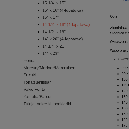
15 1/4" x 15"
15" x 16" (4-łopatowa)
Opis
15" x 17"
14 1/2" x 18" (4-łopatowa)
Aluminiowa 
14 1/2" x 19"
Średnica x s
14" x 20" (4-łopatowa)
Oznaczenie 
14 1/4" x 21"
Współpracuj
14" x 23"
1. 2-suwowe
Honda
Mercury/Mariner/Mercruiser
90 K
90 K
Suzuki
100 
Tohatsu/Nissan
115 
Volvo Penta
120-
Yamaha/Parsun
130 
140 
Tuleje, nakrętki, podkładki
150 
150 
155 
175 