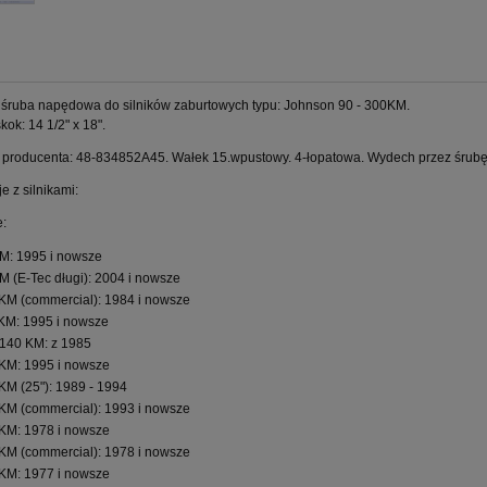
śruba napędowa do silników zaburtowych typu: Johnson 90 - 300KM.
kok: 14 1/2" x 18".
producenta: 48-834852A45. Wałek 15.wpustowy. 4-łopatowa. Wydech przez śrubę.
e z silnikami:
:
M: 1995 i nowsze
M (E-Tec długi): 2004 i nowsze
KM (commercial): 1984 i nowsze
KM: 1995 i nowsze
140 KM: z 1985
KM: 1995 i nowsze
KM (25"): 1989 - 1994
KM (commercial): 1993 i nowsze
KM: 1978 i nowsze
KM (commercial): 1978 i nowsze
KM: 1977 i nowsze