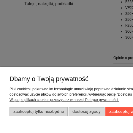
F225
Tuleje, nakrętki, podkładki
VF22
250K
250K
F250
300K
300K
Opinie o pro
Dbamy o Twoją prywatność
Warunki zakupów
Pliki cookies i pokrewne im technologie umożliwiają poprawne działanie st
dostosować użycie plików do swoich preferencji, wybierając opcję "Dostosuj
Regulaminy
Więcej o plikach cookies przeczytasz w naszej Polityce prywatności.
Polityka prywatności
zaakceptuj tylko niezbędne
dostosuj zgody
zaakceptuj w
Zwroty i reklamacje
Formy płatności
Czas i koszty dostawy