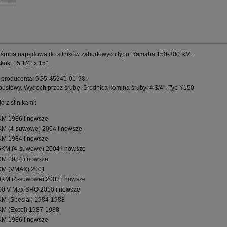
 śruba napędowa do silników zaburtowych typu: Yamaha 150-300 KM.
kok: 15 1/4" x 15".
 producenta: 6G5-45941-01-98.
ustowy. Wydech przez śrubę. Średnica komina śruby: 4 3/4". Typ Y150
e z silnikami:
M 1986 i nowsze
M (4-suwowe) 2004 i nowsze
M 1984 i nowsze
KM (4-suwowe) 2004 i nowsze
M 1984 i nowsze
KM (VMAX) 2001
KM (4-suwowe) 2002 i nowsze
0 V-Max SHO 2010 i nowsze
M (Special) 1984-1988
M (Excel) 1987-1988
M 1986 i nowsze