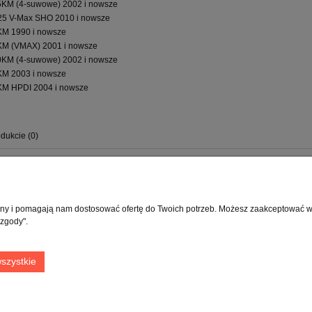
KM (4-suwowe) 2002 i nowsze
5 V-Max SHO 2010 i nowsze
M 1990 i nowsze
M (VMAX) 2001 i nowsze
KM (4-suwowe) 2002 i nowsze
M 2003 i nowsze
M HPDI 2004 i nowsze
dukcie (0)
Moje konto
Info
rony i pomagają nam dostosować ofertę do Twoich potrzeb. Możesz zaakceptować wyk
 zgody".
Twoje zamówienia
O fir
Ustawienia konta
Blog
szystkie
Przechowalnia
Kont
Kont