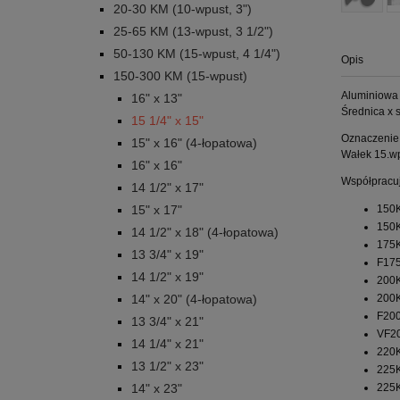
20-30 KM (10-wpust, 3")
25-65 KM (13-wpust, 3 1/2")
50-130 KM (15-wpust, 4 1/4")
Opis
150-300 KM (15-wpust)
Aluminiowa
16" x 13"
Średnica x s
15 1/4" x 15"
Oznaczenie
15" x 16" (4-łopatowa)
Wałek 15.wp
16" x 16"
Współpracuj
14 1/2" x 17"
150K
15" x 17"
150K
14 1/2" x 18" (4-łopatowa)
175K
13 3/4" x 19"
F175
14 1/2" x 19"
200K
200
14" x 20" (4-łopatowa)
F200
13 3/4" x 21"
VF20
14 1/4" x 21"
220K
13 1/2" x 23"
225K
225K
14" x 23"