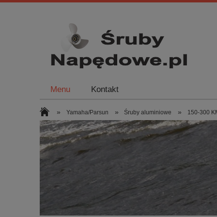
Menu
Kontakt
»
»
»
Yamaha/Parsun
Śruby aluminiowe
150-300 KM