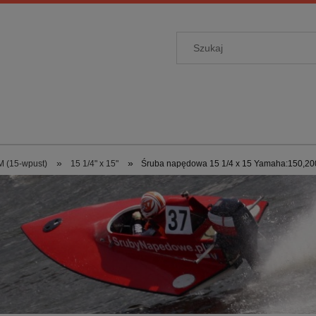
»
»
 (15-wpust)
15 1/4" x 15"
Śruba napędowa 15 1/4 x 15 Yamaha:150,20