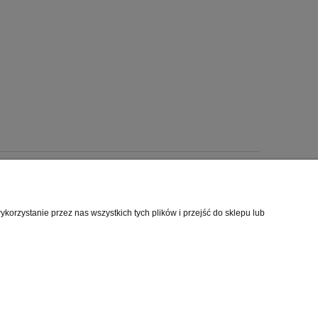
rmacje o sklepie
orzystanie przez nas wszystkich tych plików i przejść do sklepu lub
mie
akt
akt