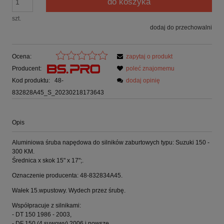
do koszyka
szt.
dodaj do przechowalni
Ocena:
zapytaj o produkt
Producent:
poleć znajomemu
Kod produktu:
48-
dodaj opinię
832828A45_S_20230218173643
Opis
Aluminiowa śruba napędowa do silników zaburtowych typu: Suzuki 150 -
300 KM.
Średnica x skok 15" x 17";.
Oznaczenie producenta: 48-832834A45.
Wałek 15.wpustowy. Wydech przez śrubę.
Współpracuje z silnikami:
- DT 150 1986 - 2003,
- DF 150 (4 suwowy) 2006 i nowsze,