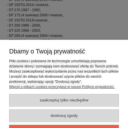
- DF 150TG 2014 i nowsze,
- DT 175 1987 - 1992,
- DF 175 (4 suwowy) 2006 i nowsze,
- DF 150TG 2014i nowsze,
- DT 200 1986 - 2000,
- DT 225 1986 - 2003,
- DF 200 (4 suwowy) 2004 i nowsze,
- DF 200A (4 suwowy) 2015 i nowsze,
- DF 200AP (4 suwowy) 2015 i nowsze,
Dbamy o Twoją prywatność
- DF 225(4 suwowy) 2004 i nowsze,
- DF 250 (4 suwowy) 2004 i nowsze,
Pliki cookies i pokrewne im technologie umożliwiają poprawne
- DF 250AP (4 suwowy) 2014 i nowsze,
działanie strony i pomagają nam dostosować ofertę do Twoich potrzeb.
- DF 300 (4 suwowy) 2007 i nowsze,
Możesz zaakceptować wykorzystanie przez nas wszystkich tych plików
- DF 300 (4 suwowy) 2014 i nowsze.
i przejść do sklepu lub dostosować użycie plików do swoich
preferencji, wybierając opcję "Dostosuj zgody".
Więcej o plikach cookies przeczytasz w naszej Polityce prywatności.
Opinie o produkcie (0)
zaakceptuj tylko niezbędne
Warunki zakupów
dostosuj zgody
Moje konto