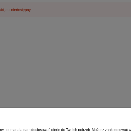
kt jest niedostępny.
Moje konto
Info
rony i pomagają nam dostosować ofertę do Twoich potrzeb. Możesz zaakceptować wyk