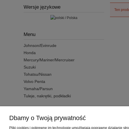
Wersje językowe
Ten produ
Menu
Johnson/Evinrude
Honda
Mercury/Mariner/Mercruiser
Suzuki
Tohatsu/Nissan
Volvo Penta
Yamaha/Parsun
Tuleje, nakrętki, podkładki
Dbamy o Twoją prywatność
Warunki zakupów
Pliki cookies i pokrewne im technologie umożliwiają poprawne działanie st