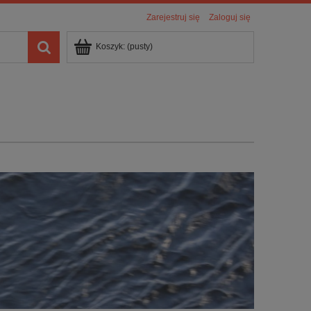
Zarejestruj się
Zaloguj się
Koszyk:
(pusty)