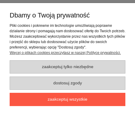
Informacje o sklepie
Dbamy o Twoją prywatność
Pliki cookies i pokrewne im technologie umożliwiają poprawne
pokaż pełną wersję strony
działanie strony i pomagają nam dostosować ofertę do Twoich potrzeb.
Sklep internetowy Shoper.pl
Możesz zaakceptować wykorzystanie przez nas wszystkich tych plików
i przejść do sklepu lub dostosować użycie plików do swoich
preferencji, wybierając opcję "Dostosuj zgody".
Więcej o plikach cookies przeczytasz w naszej Polityce prywatności.
zaakceptuj tylko niezbędne
dostosuj zgody
zaakceptuj wszystkie