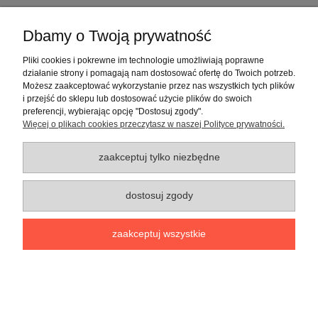
Dbamy o Twoją prywatność
Pliki cookies i pokrewne im technologie umożliwiają poprawne
działanie strony i pomagają nam dostosować ofertę do Twoich potrzeb.
Możesz zaakceptować wykorzystanie przez nas wszystkich tych plików
i przejść do sklepu lub dostosować użycie plików do swoich
preferencji, wybierając opcję "Dostosuj zgody".
Warunki zakupów
Więcej o plikach cookies przeczytasz w naszej Polityce prywatności.
Moje konto
zaakceptuj tylko niezbędne
Informacje o sklepie
dostosuj zgody
pokaż pełną wersję strony
zaakceptuj wszystkie
Sklep internetowy Shoper.pl