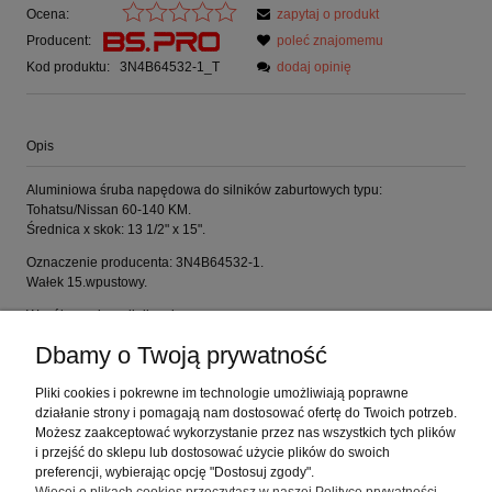
Ocena:
zapytaj o produkt
Producent:
poleć znajomemu
Kod produktu:
3N4B64532-1_T
dodaj opinię
Opis
Aluminiowa śruba napędowa do silników zaburtowych typu:
Tohatsu/Nissan 60-140 KM.
Średnica x skok: 13 1/2" x 15".
Oznaczenie producenta: 3N4B64532-1.
Wałek 15.wpustowy.
Współpracuje z silnikami:
- 60C (duża skrzynia), przez 1999
Dbamy o Twoją prywatność
- 70C (duża skrzynia), wszystkie roczniki
- 90 KM, 1987 i nowsze
Pliki cookies i pokrewne im technologie umożliwiają poprawne
- 115 KM, 1992 i nowsze
działanie strony i pomagają nam dostosować ofertę do Twoich potrzeb.
- 120 KM, 1988 i nowsze
Możesz zaakceptować wykorzystanie przez nas wszystkich tych plików
- 140 KM, 1988 i nowsze
i przejść do sklepu lub dostosować użycie plików do swoich
preferencji, wybierając opcję "Dostosuj zgody".