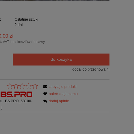
:
Ostatnie sztuki
2 dni
0,00 zł
% VAT, bez kosztów dostawy
do koszyka
dodaj do przechowalni
zapytaj o produkt
poleć znajomemu
u:
BS.PRO_58100-
dodaj opinię
_J