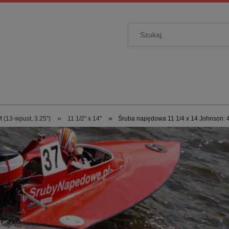
»
»
 (13-wpust, 3.25")
11 1/2" x 14"
Śruba napędowa 11 1/4 x 14 Johnson: