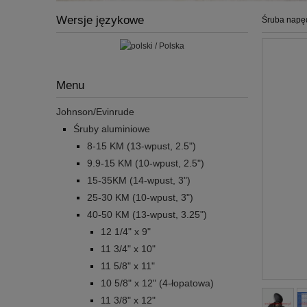
Wersje językowe
Śruba napę
Menu
Johnson/Evinrude
Śruby aluminiowe
8-15 KM (13-wpust, 2.5")
9.9-15 KM (10-wpust, 2.5")
15-35KM (14-wpust, 3")
25-30 KM (10-wpust, 3")
40-50 KM (13-wpust, 3.25")
12 1/4" x 9"
11 3/4" x 10"
11 5/8" x 11"
10 5/8" x 12" (4-łopatowa)
11 3/8" x 12"