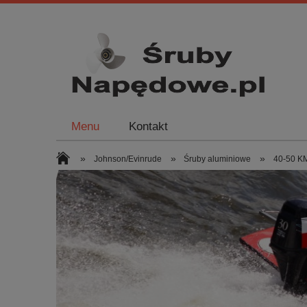
Menu
Kontakt
»
»
»
Johnson/Evinrude
Śruby aluminiowe
40-50 KM