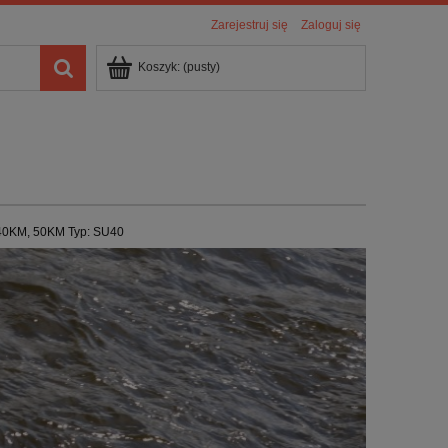
Zarejestruj się
Zaloguj się
Koszyk:
(pusty)
 40KM, 50KM Typ: SU40