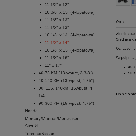
11 1/2" x 12"
10 3/8" x 13" (4-łopatowa)
11 1/8" x 13"
Opis
11 1/2" x 13"
Aluminiowa 
10 1/8" x 14" (4-łopatowa)
Średnica x s
11 1/2" x 14"
Oznaczenie 
10 1/8" x 15" (4-łopatowa)
11 1/8" x 16"
Współpracuj
11" x 17"
40 K
40-75 KM (13-wpust, 3 3/8")
50 K
40-140 KM (13-wpust, 4.25")
90, 115, 140km (15wpust) 4
Opinie o pro
1/4"
90-300 KM (15-wpust, 4.75")
Honda
Mercury/Mariner/Mercruiser
Suzuki
Tohatsu/Nissan