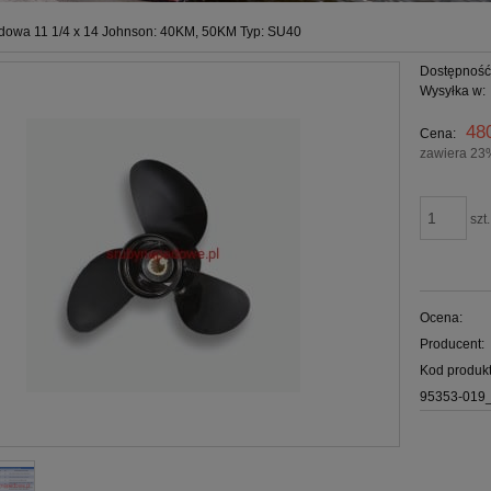
dowa 11 1/4 x 14 Johnson: 40KM, 50KM Typ: SU40
Dostępność
Wysyłka w:
48
Cena:
zawiera 23
szt.
Ocena:
Producent:
Kod produkt
95353-019