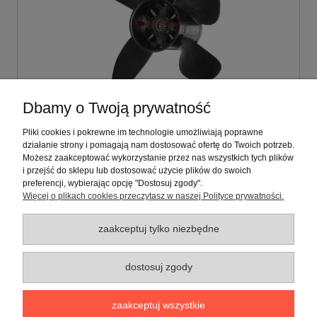
Dbamy o Twoją prywatność
Honda 135-260 (4-płatowa), prawa, Ø 4.5"
(HA4)
Pliki cookies i pokrewne im technologie umożliwiają poprawne
działanie strony i pomagają nam dostosować ofertę do Twoich potrzeb.
Możesz zaakceptować wykorzystanie przez nas wszystkich tych plików
907,00 zł
i przejść do sklepu lub dostosować użycie plików do swoich
zawiera 23% VAT, bez kosztów dostawy
preferencji, wybierając opcję "Dostosuj zgody".
Więcej o plikach cookies przeczytasz w naszej Polityce prywatności.
zaakceptuj tylko niezbędne
Warunki zakupów
dostosuj zgody
Moje konto
zaakceptuj wszystkie